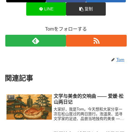
LINE
复制
Tomをフォローする
Tom
関連記事
文学与美食的交响曲 —— 爱媛·松
旅行
山两日记
大家好，我是Tom。今天想和大家分享一
次在松山度过的两日旅行。泡温泉、追寻
文学家的足迹、品尝当地独有的美食 ——
听上去像是很普通的观光计划，但每一个
体验都充满惊喜与发现。等到旅程结束