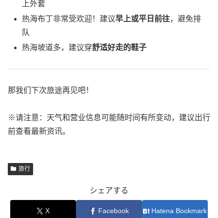
上外套
热海布丁非常受欢迎！建议
早上或平日前往
，避免排
队
热海坡道多，建议穿
舒适好走的鞋子
那我们下次旅途再见吧！
※请注意：天气和营业信息可能随时间有所变动，建议出行
前查看最新资讯。
旅行
シェアする
X
Facebook
Hatena Bookmark