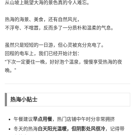
从山坡上眺望大海的景色真的令人难忘。
热海的海景、美食，还有自然风光，
不浮夸、不喧嚣，反而多了一分质朴和温柔的气息。
虽然只是短短的一日游，但心灵被充分充电了。
回程的电车上，我们已经开始计划：
“下次一定要住一晚，好好泡个温泉，慢慢享受热海的夜
晚。”
热海小贴士
午餐建议
早点用餐
，热门店铺中午时分非常拥挤
冬天的热海
白天阳光温暖，但阴影处风很冷
，记得带