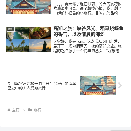
三月。春天似乎近在眼前，冬天的痕跡卻
依舊清晰可見。為了轉換心情，我計劃了
一趟前往福島的小旅行。目的在於品嚐當
地清酒、鄉土料理，還有欣賞仍覆蓋著雪
的風景。搭新幹線從東京前往郡山，再延
伸至會津若松，一泊二日的行程，既不過
高知之旅：峡谷风光、稻草烧鲣鱼
旅行
於奔波，又有一點點對自己...
的香气，以及清晨的海滩
大家好，我是Tom。这次我从冈山出发，
展开了一场为期两天一夜的高知之旅。旅
程的起点源于一个简单的念头：“好想吃一
次正宗的盐烤鲣鱼。”一转眼，我已经坐上
了冈山站发出的特急南风号列车，穿越四
国前往高知。在列车悠然前行的途中，我
被德岛县大步危、小...
郡山與會津若松一泊二日：沉浸在地酒與
歷史中的大人獎勵旅行
主页
旅行