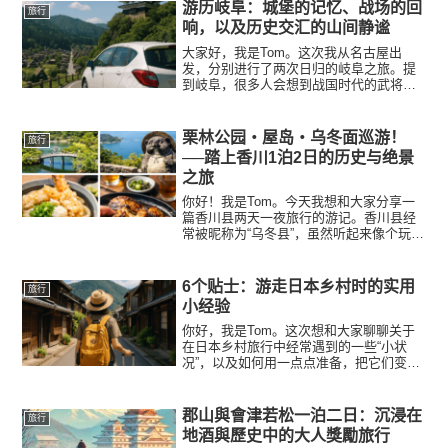
时，我已经在心里默默想：“下次我还要再
游历岐阜：城堡的记忆、战场的回
旅行
来。”道后温泉的蒸...
响，以及历史交汇的山间静谧
大家好，我是Tom。这次我从名古屋出
发，分别进行了两次日归的岐阜之旅。提
到岐阜，很多人会想到战国时代的武将与
著名战役，但这里的魅力远不止于此。宁
静的城下町、充满乡土风味的美食、静谧
而历史厚重的山村——岐阜有着别样的温
栗林公园・屋岛・乌冬面巡游！
旅行
柔气息。以下是我这两次日...
──踏上香川1泊2日的历史与绝景
之旅
你好！我是Tom。今天我想和大家分享一
篇香川县两天一夜旅行的游记。香川县经
常被昵称为“乌冬县”，虽然听起来像个玩
笑，但实际上也不无道理。不过呢，香川
的魅力可不仅仅在于乌冬面。丰富的历
史、静谧的自然风光，以及独特的饮食文
6个贴士：游走日本乡村时的实用
旅行
化，都让这片土地散发出...
小经验
你好，我是Tom。这次想和大家聊聊关于
在日本乡村旅行中经常遇到的一些“小状
况”，以及如何用一点点准备，把它们变成
旅途的乐趣。相比大城市的交通便捷、资
讯丰富，日本的地方小镇或乡村旅行确实
节奏更慢、变化更多。但正是这种不确定
郡山與會津若松一泊二日：沉浸在
旅行
性，才让人更感受到旅...
地酒與歷史中的大人獎勵旅行