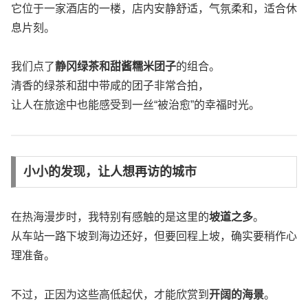
它位于一家酒店的一楼，店内安静舒适，气氛柔和，适合休
息片刻。
我们点了
静冈绿茶和甜酱糯米团子
的组合。
清香的绿茶和甜中带咸的团子非常合拍，
让人在旅途中也能感受到一丝“被治愈”的幸福时光。
小小的发现，让人想再访的城市
在热海漫步时，我特别有感触的是这里的
坡道之多
。
从车站一路下坡到海边还好，但要回程上坡，确实要稍作心
理准备。
不过，正因为这些高低起伏，才能欣赏到
开阔的海景
。