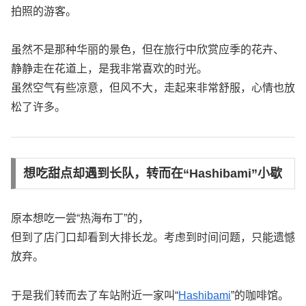
拍照的游客。
虽然不是那种华丽的景色，但在旅行中欣赏应季的花卉、
静静走在花道上，是我非常喜欢的时光。
虽然空气有些凉意，但风不大，走起来非常舒服，心情也放
松了许多。
想吃甜点却遇到长队，转而在“Hashibami”小歇
原本想吃一尝“热海布丁”的，
但到了店门口却看到大排长龙。考虑到时间问题，只能遗憾
放弃。
于是我们转而去了车站附近一家叫“
Hashibami
”的咖啡馆。